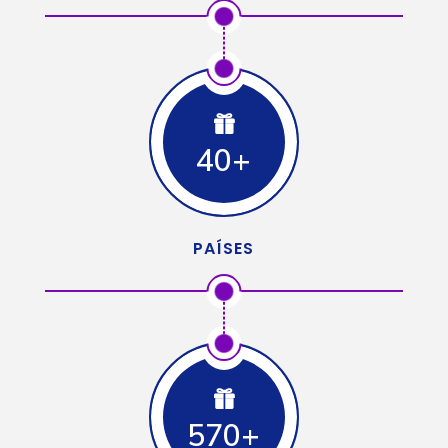
40+
PAÍSES
570+