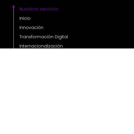
Nuestros servicios
Inicio
Innovación
Transformación Digital
Internacionalización
Blog
BLOG LIST
Tendencias en el diseño de sitios web
2023
Personalización de tu imagen
corporativa mediante un modelo