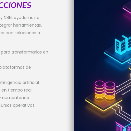
ICCIONES
 y N8N, ayudamos a
ntegrar herramientas,
mpo con soluciones a
s para transformarlos en
 plataformas de
eligencia artificial
 en tiempo real.
s y aumentando
cursos operativos.